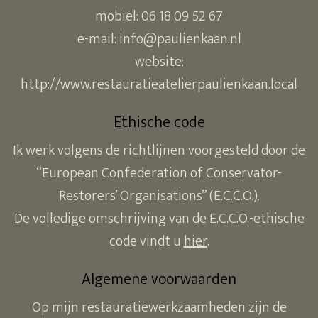
mobiel: 06 18 09 52 67
e-mail: info@paulienkaan.nl
website:
http://www.restauratieatelierpaulienkaan.local
Ethische code
Ik werk volgens de richtlijnen voorgesteld door de
“European Confederation of Conservator-
Restorers’ Organisations” (E.C.C.O.).
De volledige omschrijving van de E.C.C.O.-ethische
code vindt u
hier
.
Algemene voorwaarden
Op mijn restauratiewerkzaamheden zijn de